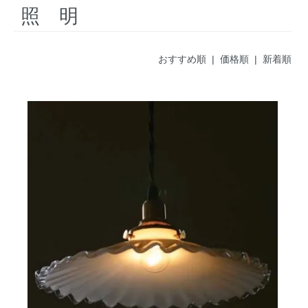
照 明
おすすめ順 |
価格順
|
新着順