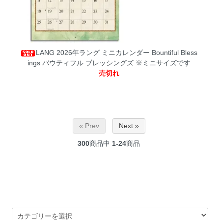
LANG 2026年ラング ミニカレンダー Bountiful Bless
ings バウティフル ブレッシングズ
※ミニサイズです
売切れ
« Prev
Next »
300
商品中
1-24
商品