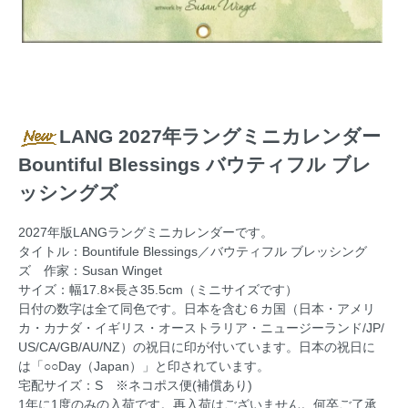
LANG 2027年ラングミニカレンダー
Bountiful Blessings バウティフル ブレ
ッシングズ
2027年版LANGラングミニカレンダーです。
タイトル：Bountifule Blessings／バウティフル ブレッシング
ズ 作家：Susan Winget
サイズ：幅17.8×長さ35.5cm（ミニサイズです）
日付の数字は全て同色です。日本を含む６カ国（日本・アメリ
カ・カナダ・イギリス・オーストラリア・ニュージーランド/JP/
US/CA/GB/AU/NZ）の祝日に印が付いています。日本の祝日に
は「○○Day（Japan）」と印されています。
宅配サイズ：S ※ネコポス便(補償あり)
1年に1度のみの入荷です。再入荷はございません。何卒ご了承