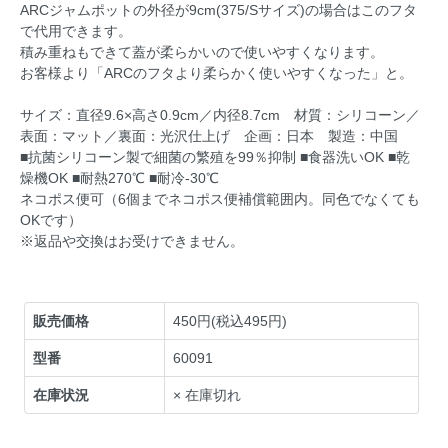
ARCジャムポットの外径が9cm(375/Sサイズ)の場合はこのフタ
で代用できます。
積み重ねもできて蓋が柔らかいので使いやすくなります。
お客様より「ARCのフタより柔らかく使いやすくなった」と。
サイズ：直径9.6×高さ0.9cm／内径8.7cm 材質：シリコーン／
表面：マット／裏面：光沢仕上げ 企画：日本 製造：中国
■抗菌シリコーン製で細菌の繁殖を99％抑制 ■食器洗いOK ■乾
燥機OK ■耐熱270℃ ■耐冷-30℃
ネコポス便可（6個までネコポス便補償範囲内。同色でなくても
OKです）
※返品や交換はお受けできません。
販売価格
450円(税込495円)
型番
60091
在庫状況
× 在庫切れ