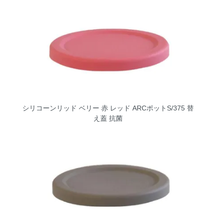
シリコーンリッド ベリー 赤 レッド ARCポットS/375 替
え蓋 抗菌